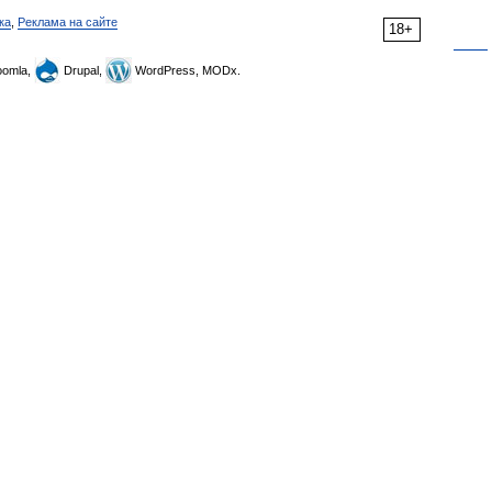
ка
,
Реклама на сайте
18+
omla,
Drupal,
WordPress, MODx.