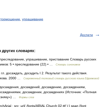
,
тормошение
,
упрашивание
Доспети
в других словарях:
преследование, упрашивание, приставание Словарь русских
нимов: 5 • преследование (22) • …
Словарь синонимов
гл. досаждать, досадить I 2. Результат такого действия.
емова. 2000 …
Современный толковый словарь русского языка Ефремовой
досаждения, досаждений, досаждению, досаждениям,
осаждениями, досаждении, досаждениях (Источник: «Полная
лизняку») …
Формы слов
hArial ; src: url( /fonts/ARIAL Church 02.ttf );} span {font