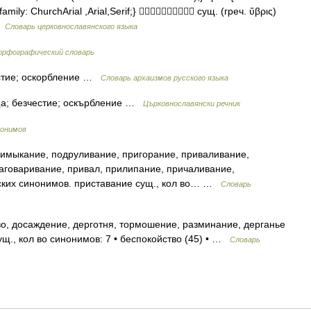
 family: ChurchArial ,Arial,Serif;}  сущ. (греч. ὕβρις)
…
Словарь церковнославянского языка
орфографический словарь
стие; оскорбление …
Cловарь архаизмов русского языка
а; безчестие; оскърбление …
Църковнославянски речник
нонимов
имыкание, подруливание, пригорание, приваливание,
аговаривание, привал, прилипание, причаливание,
ских синонимов. приставание сущ., кол во… …
Словарь
о, досаждение, дерготня, тормошение, разминание, дерганье
щ., кол во синонимов: 7 • беспокойство (45) • …
Словарь