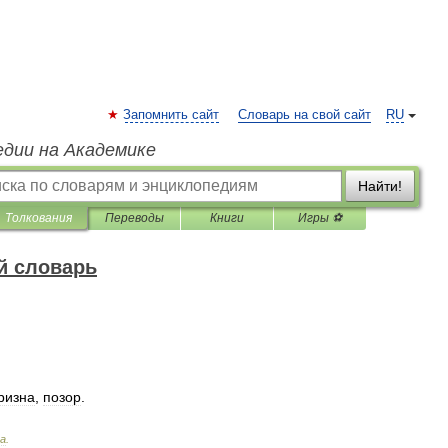
Запомнить сайт
Словарь на свой сайт
RU
едии на Академике
Найти!
Толкования
Переводы
Книги
Игры ⚽
й словарь
ризна
,
позор
.
а
.