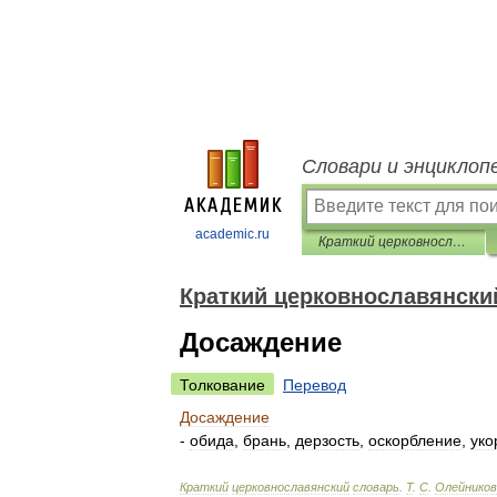
Словари и энциклоп
academic.ru
Краткий церковнославянский словарь
Краткий церковнославянски
Досаждение
Толкование
Перевод
Досаждение
-
обида
,
брань
,
дерзость
,
оскорбление
,
уко
Краткий
церковнославянский
словарь
.
Т
.
С
.
Олейников