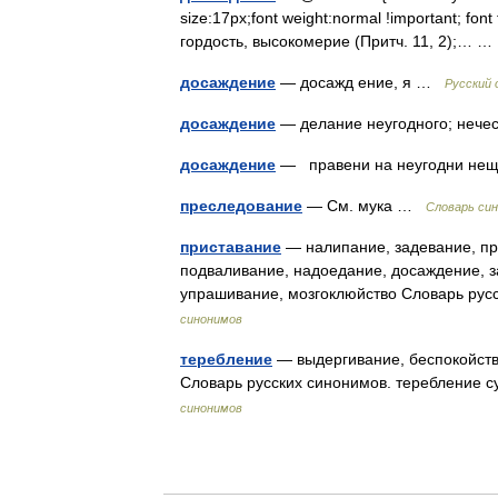
size:17px;font weight:normal !important; font
гордость, высокомерие (Притч. 11, 2);… 
досаждение
— досажд ение, я …
Русский 
досаждение
— делание неугодного; нече
досаждение
— правени на неугодни нещ
преследование
— См. мука …
Словарь си
приставание
— налипание, задевание, пр
подваливание, надоедание, досаждение, з
упрашивание, мозгоклюйство Словарь рус
синонимов
теребление
— выдергивание, беспокойств
Словарь русских синонимов. теребление су
синонимов