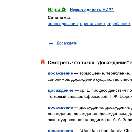
Игры ⚽
Нужно сделать НИР?
Синонимы
:
преследование
,
приставание
,
теребление
Досаждати
Смотреть что такое "Досаждение" 
досаждение
— тормошение, теребление, 
синонимов. досаждение сущ., кол во сино
Досаждение
— ср. 1. процесс действия по 
Толковый словарь Ефремовой. Т. Ф. Ефр
досаждение
— досаждение, досаждения, 
досаждение, досаждения, досаждением, д
акцентуированная парадигма по А. А. За
досаждение
— @font face {font family: Churc